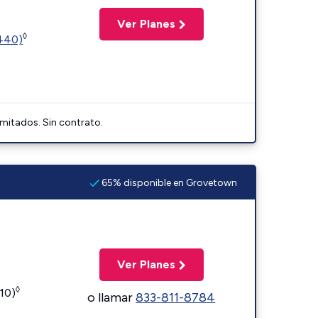
Ver Planes
◊
2440)
imitados. Sin contrato.
65% disponible en Grovetown
Ver Planes
◊
110)
o llamar
833-811-8784