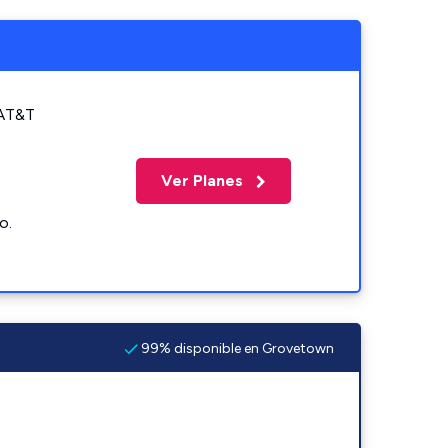
 AT&T
Ver Planes
o.
99% disponible en Grovetown