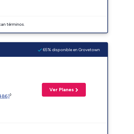
can términos.
65% disponible en Grovetown
Ver Planes
◊
2486)