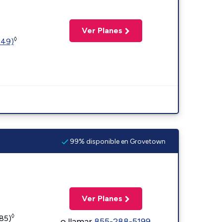
Ver Planes
◊
449)
99% disponible en Grovetown
Ver Planes
◊
185)
o llamar
855-288-5199