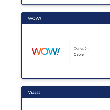
WOW!
Conexión:
Cable
Viasat