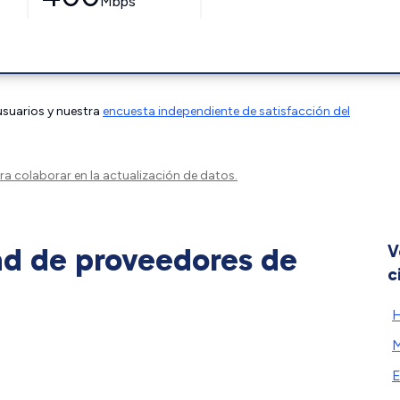
Mbps
 usuarios y nuestra
encuesta independiente de satisfacción del
a colaborar en la actualización de datos.
ad de proveedores de
V
c
H
M
E