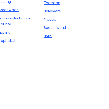
earing
Thomson
Gracewood
Belvedere
ugusta-Richmond
Modoc
ounty
Beech Island
ppling
Bath
ephzibah