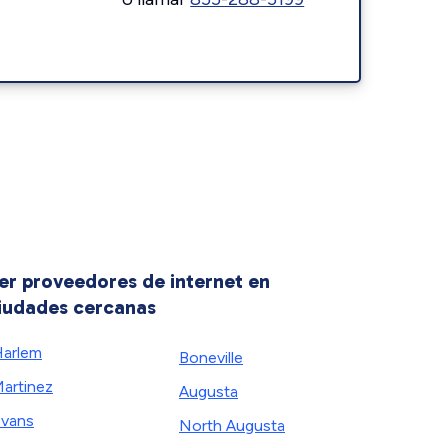
er proveedores de internet en
iudades cercanas
arlem
Boneville
artinez
Augusta
vans
North Augusta