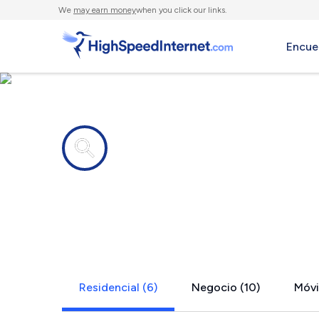
We
may earn money
when you click our links.
Encue
Compañías de Internet en
Grovetown,
Residencial (6)
Negocio (10)
Móvil