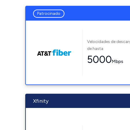
Patrocinado
Velocidades de desca
de hasta
5000
Mbps
Xfinity