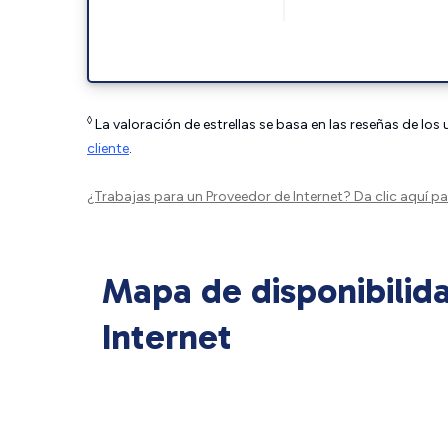
◊
La valoración de estrellas se basa en las reseñas de los
cliente
.
¿Trabajas para un Proveedor de Internet?
Da clic aquí
par
Mapa de disponibilid
Internet