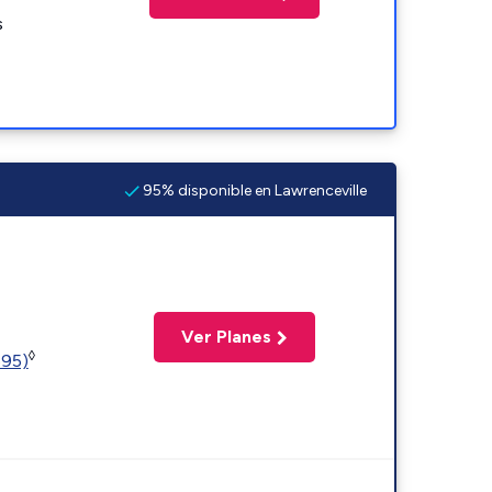
s
95% disponible en Lawrenceville
Ver Planes
◊
595)