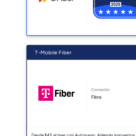
T-Mobile Fiber
Conexión:
Fibra
Desde $45 al mes con Autopago. Además impuestos y 