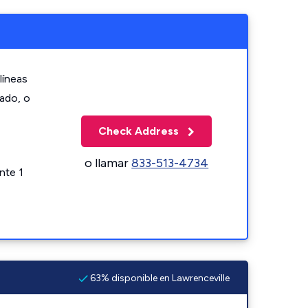
líneas
zado, o
Check Address
o llamar
833-513-4734
nte 1
63% disponible en Lawrenceville