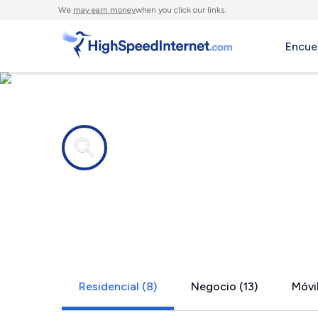
We
may earn money
when you click our links.
Encue
Compañías de Internet en
Lawrencevil
Residencial (8)
Negocio (13)
Móvil