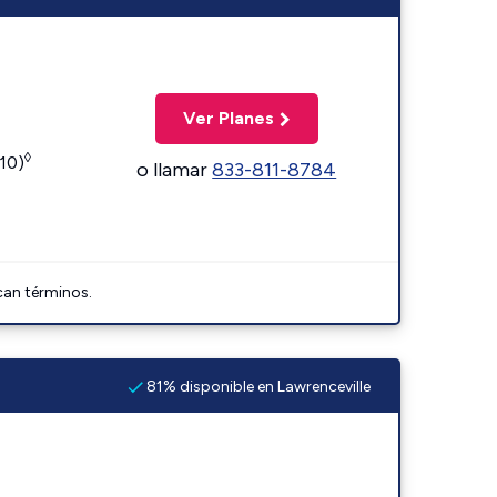
Ver Planes
◊
110)
o llamar
833-811-8784
can términos.
81% disponible en Lawrenceville