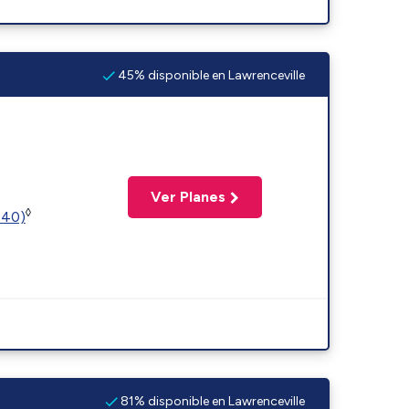
45% disponible en Lawrenceville
Ver Planes
◊
440)
81% disponible en Lawrenceville