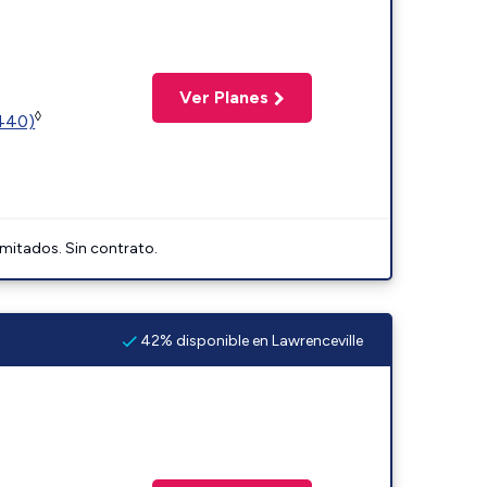
Ver Planes
◊
2440)
imitados. Sin contrato.
42% disponible en Lawrenceville