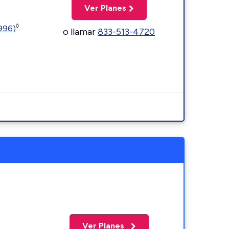
Ver Planes
◊
5996)
o llamar
833-513-4720
Ver Planes