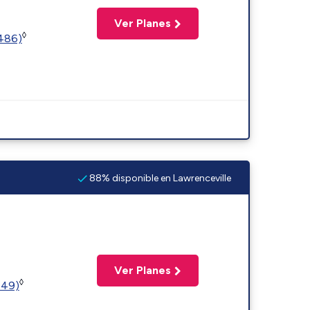
Ver Planes
◊
2486)
88% disponible en Lawrenceville
Ver Planes
◊
449)