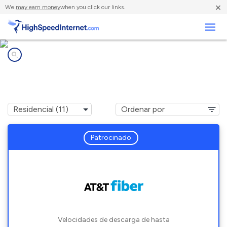
×
We
may earn money
when you click our links.
Negocios
Compañías de Internet en
Silver Creek, GA
Patrocinado
Velocidades de descarga de hasta