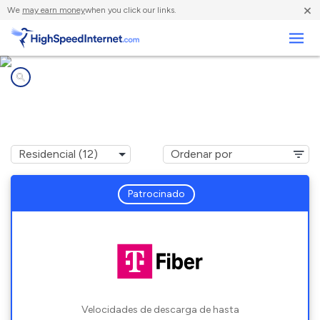
×
We
may earn money
when you click our links.
Negocios
Compañías de Internet en
Le Claire, IA
Patrocinado
Velocidades de descarga de hasta