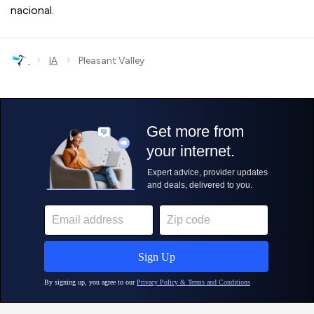
nacional.
›
›
IA
Pleasant Valley