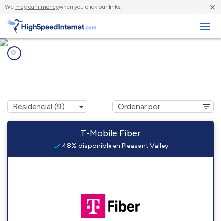
×
We
may earn money
when you click our links.
Negocios
Compañías de Internet en
Pleasant Valley, IA
T-Mobile Fiber
48% disponible en Pleasant Valley