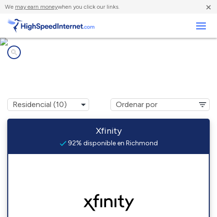
×
We
may earn money
when you click our links.
Negocios
Compañías de Internet en
Richmond, IN
Xfinity
92% disponible en Richmond