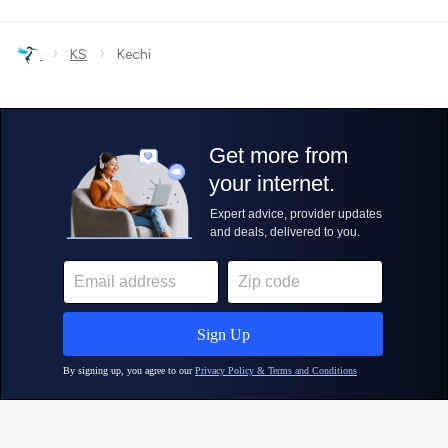
›
›
KS
Kechi