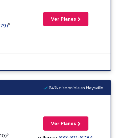
Ver Planes
◊
779)
64% disponible en Haysville
Ver Planes
◊
110)
o llamar
833-811-8784