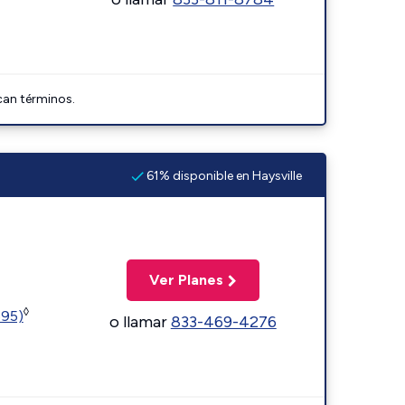
can términos.
61% disponible en Haysville
Ver Planes
◊
595)
o llamar
833-469-4276