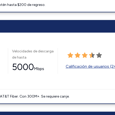
btén hasta $200 de regreso.
Velocidades de descarga
de hasta
5000
Calificación de usuarios (
Mbps
AT&T Fiber. Con 300M+. Se requiere canje.