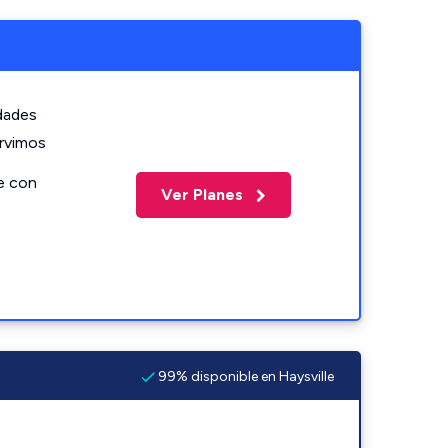
idades
ervimos
e con
Ver Planes
99% disponible en Haysville