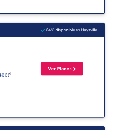
64% disponible en Haysville
Ver Planes
◊
2486)