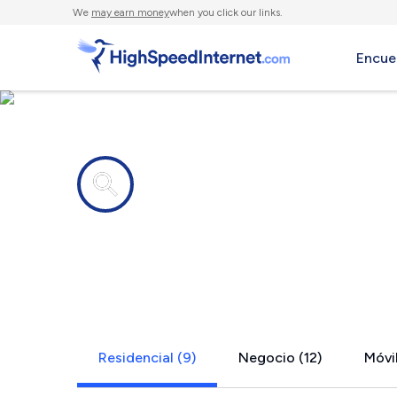
We
may earn money
when you click our links.
Encue
Compañías de Internet en
Haysville, 
Residencial (9)
Negocio (12)
Móvil