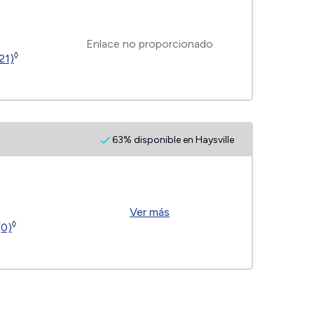
Enlace no proporcionado
◊
21)
63% disponible en Haysville
Ver más
◊
(0)