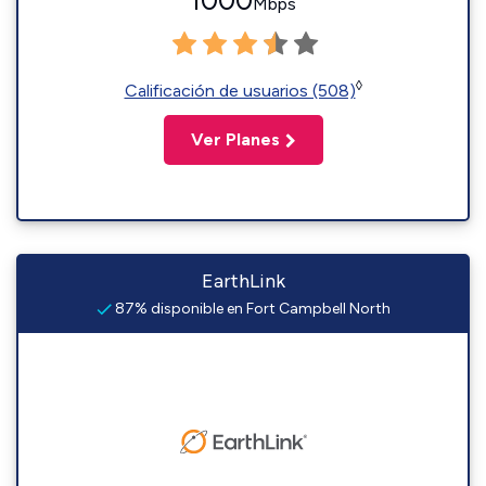
1000
Mbps
◊
Calificación de usuarios (508)
Ver Planes
EarthLink
87% disponible en Fort Campbell North