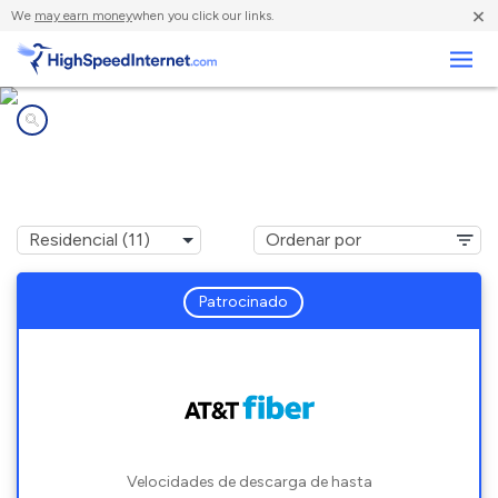
×
We
may earn money
when you click our links.
Negocios
Compañías de Internet en
Fort Campbell North, KY
Patrocinado
Velocidades de descarga de hasta