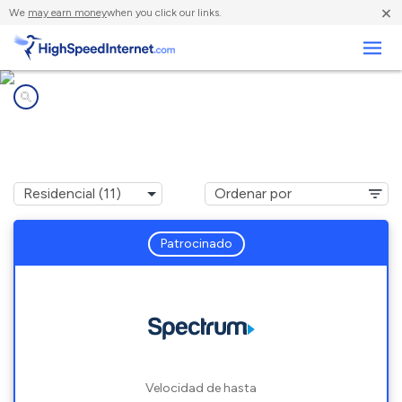
×
We
may earn money
when you click our links.
Negocios
Compañías de Internet en
Hopkinsville, KY
Patrocinado
Velocidad de hasta