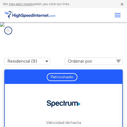
×
We
may earn money
when you click our links.
Negocios
Compañías de Internet en
Abita Springs, LA
Patrocinado
Velocidad de hasta