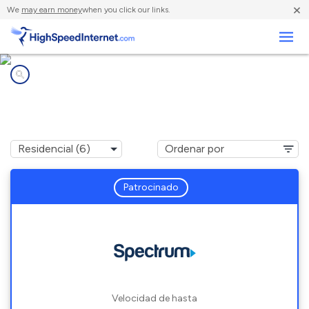
×
We
may earn money
when you click our links.
Negocios
Compañías de Internet en
Willis, MI
Patrocinado
Velocidad de hasta