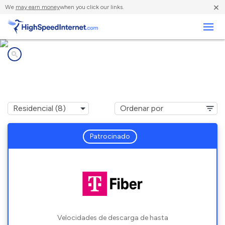
×
We
may earn money
when you click our links.
Negocios
Compañías de Internet en
Ypsilanti, MI
Patrocinado
Velocidades de descarga de hasta