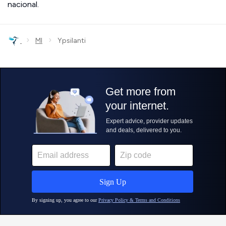
nacional.
›
›
MI
Ypsilanti