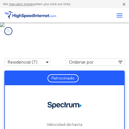
×
We
may earn money
when you click our links.
Negocios
Compañías de Internet en
Faribault, MN
Patrocinado
Velocidad de hasta