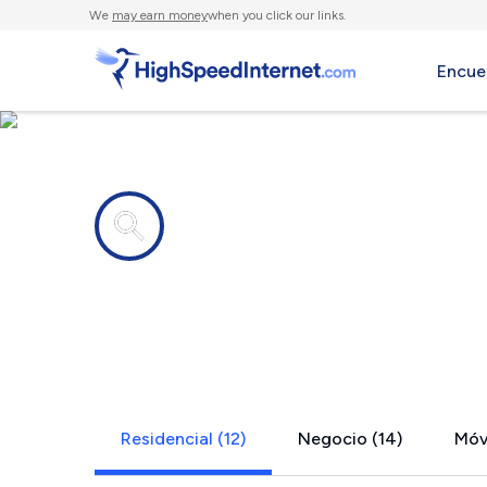
We
may earn money
when you click our links.
Encue
Compañías de Internet en
Maryland H
Residencial (12)
Negocio (14)
Móvi