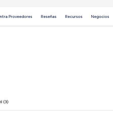
ntra Proveedores
Reseñas
Recursos
Negocios
eights, MO
l (3)