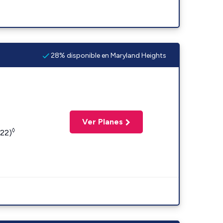
28% disponible en Maryland Heights
Ver Planes
◊
422)