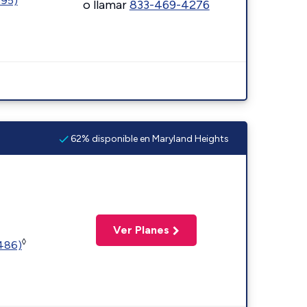
595)
o llamar
833-469-4276
62% disponible en Maryland Heights
Ver Planes
◊
2486)