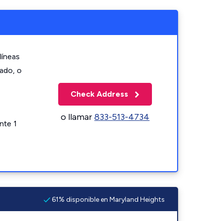
líneas
zado, o
Check Address
o llamar
833-513-4734
nte 1
61% disponible en Maryland Heights