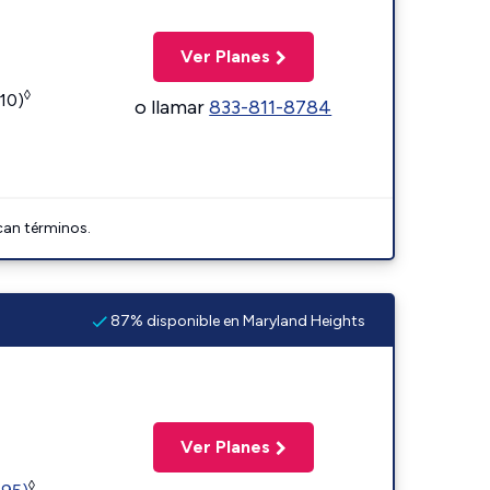
Ver Planes
◊
110)
o llamar
833-811-8784
can términos.
87% disponible en Maryland Heights
Ver Planes
◊