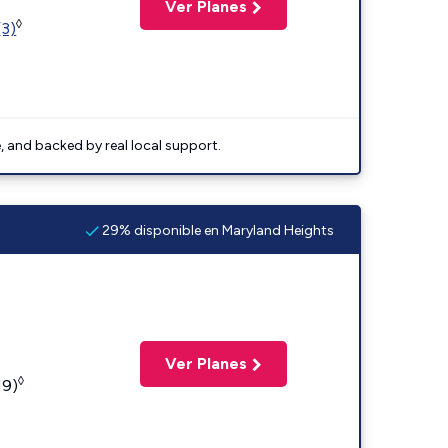
Ver Planes
◊
(3)
e, and backed by real local support.
29% disponible en Maryland Heights
Ver Planes
◊
19)