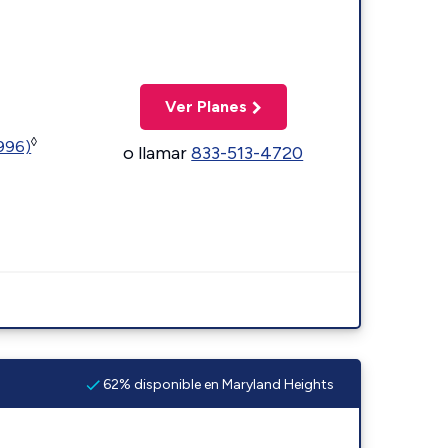
Ver Planes
◊
5996)
o llamar
833-513-4720
62% disponible en Maryland Heights