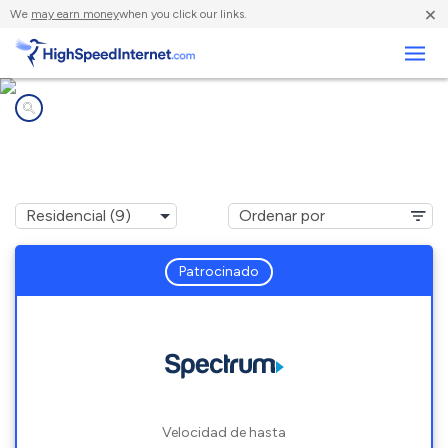
×
We
may earn money
when you click our links.
Negocios
Compañías de Internet en
Fairview, NC
Patrocinado
Velocidad de hasta