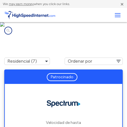
×
We
may earn money
when you click our links.
Negocios
Compañías de Internet en
Maiden, NC
Patrocinado
Velocidad de hasta