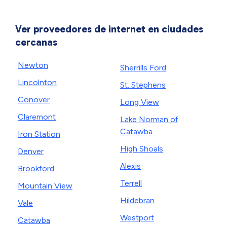
Ver proveedores de internet en ciudades
cercanas
Newton
Sherrills Ford
Lincolnton
St. Stephens
Conover
Long View
Claremont
Lake Norman of
Catawba
Iron Station
High Shoals
Denver
Alexis
Brookford
Terrell
Mountain View
Hildebran
Vale
Westport
Catawba