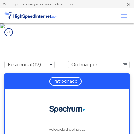
×
We
may earn money
when you click our links.
Negocios
Compañías de Internet en
Incline Village, NV
Patrocinado
Velocidad de hasta