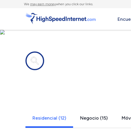
We
may earn money
when you click our links.
Encue
Compañías de Internet en
Carson City
Residencial (12)
Negocio (15)
Móvi