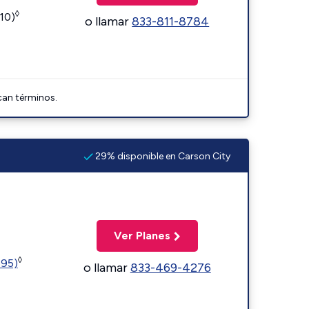
◊
110)
o llamar
833-811-8784
can términos.
29% disponible en Carson City
Ver Planes
◊
595)
o llamar
833-469-4276