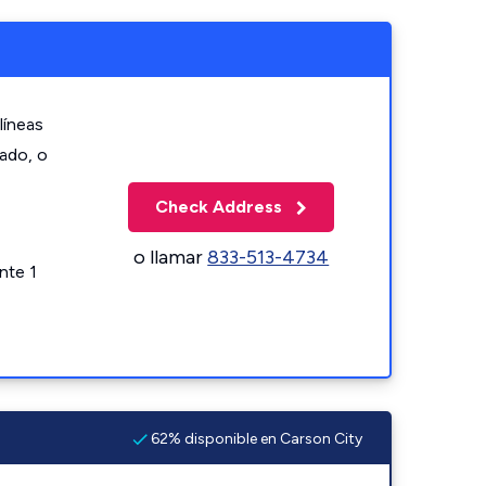
líneas
zado, o
Check Address
o llamar
833-513-4734
nte 1
62% disponible en Carson City