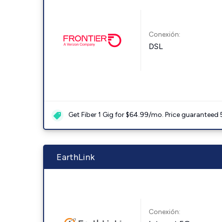
Conexión:
DSL
Get Fiber 1 Gig for $64.99/mo. Price guaranteed 
EarthLink
Conexión: