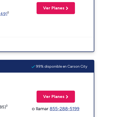
Ver Planes
◊
449)
99% disponible en Carson City
Ver Planes
◊
185)
o llamar
855-288-5199