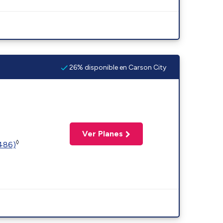
26% disponible en Carson City
Ver Planes
◊
2486)