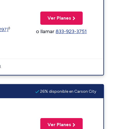
Ver Planes
◊
1297)
o llamar
833-923-3751
.
26% disponible en Carson City
Ver Planes