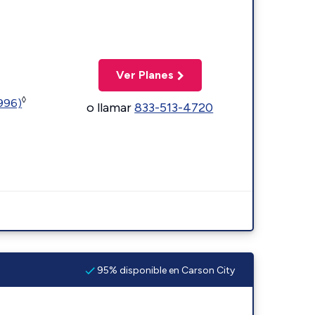
Ver Planes
◊
5996)
o llamar
833-513-4720
95% disponible en Carson City