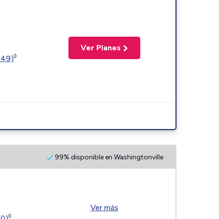
Ver Planes
◊
449)
99% disponible en Washingtonville
Ver más
◊
(0)