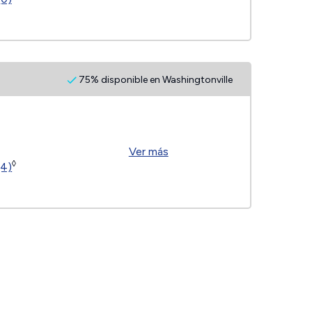
75% disponible en Washingtonville
Ver más
◊
(4)