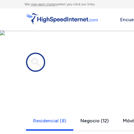
We
may earn money
when you click our links.
Encue
Compañías de Internet en
Washington
Residencial (8)
Negocio (12)
Móvil