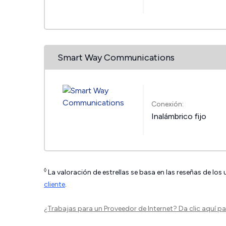
Smart Way Communications
Conexión:
Inalámbrico fijo
◊
La valoración de estrellas se basa en las reseñas de los
cliente
.
¿Trabajas para un Proveedor de Internet?
Da clic aquí
par