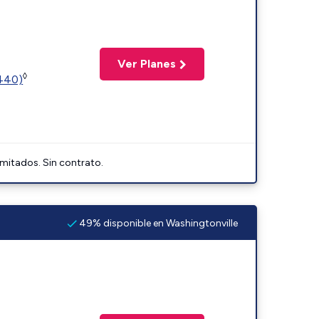
Ver Planes
◊
2440)
imitados. Sin contrato.
49% disponible en Washingtonville