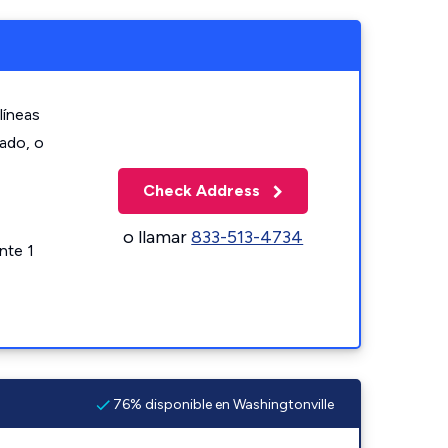
líneas
zado, o
Check Address
o llamar
833-513-4734
nte 1
76% disponible en Washingtonville