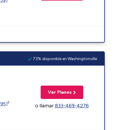
239)
73% disponible en Washingtonville
Ver Planes
◊
595)
o llamar
833-469-4276