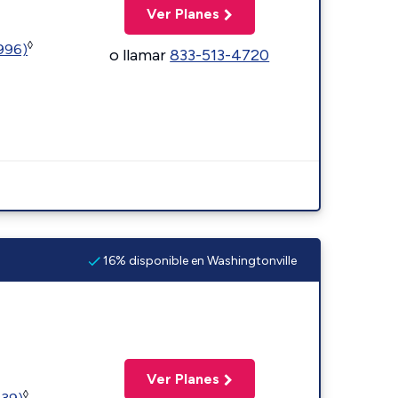
Ver Planes
◊
5996)
o llamar
833-513-4720
16% disponible en Washingtonville
Ver Planes
◊