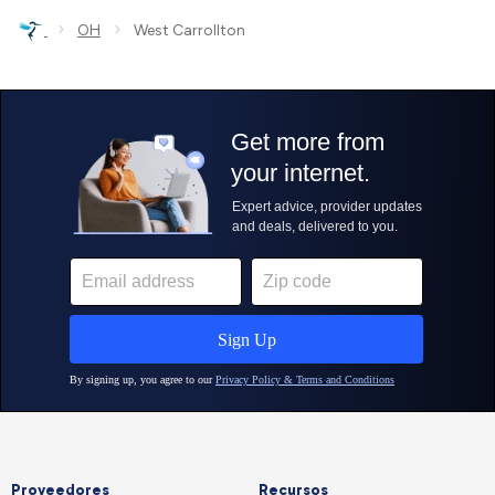
›
›
OH
West Carrollton
Proveedores
Recursos