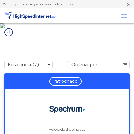
×
We
may earn money
when you click our links.
Negocios
Compañías de Internet en
West Carrollton, OH
Patrocinado
Velocidad de hasta