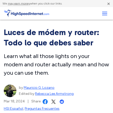
×
We
may earn money
when you click our links.
Negocios
Luces de módem y router:
Todo lo que debes saber
Learn what all those lights on your
modem and router actually mean and how
you can use them.
by
Mauricio G. Lozano
Edited by
Rebecca Lee Armstrong
Mar 18, 2024
|
Share
HSI Español
,
Preguntas Frecuentes