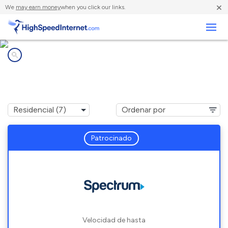
×
We
may earn money
when you click our links.
Negocios
Compañías de Internet en
Florence, SC
Patrocinado
Velocidad de hasta