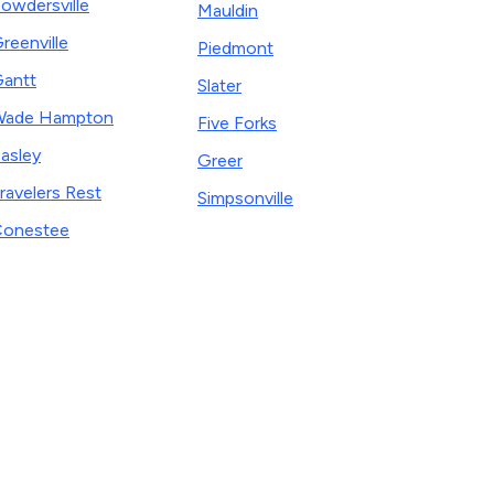
owdersville
Mauldin
reenville
Piedmont
antt
Slater
Wade Hampton
Five Forks
asley
Greer
ravelers Rest
Simpsonville
onestee