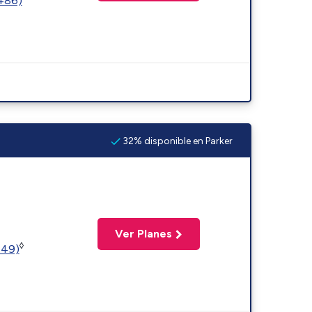
2486)
32% disponible en Parker
Ver Planes
◊
449)