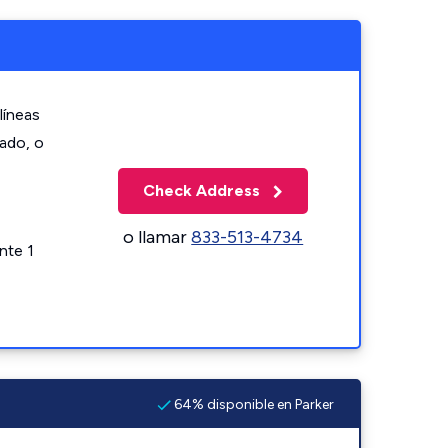
líneas
zado, o
Check Address
o llamar
833-513-4734
nte 1
64% disponible en Parker