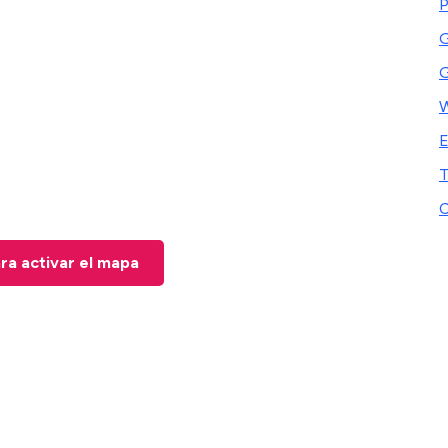
P
G
G
E
T
C
ara activar el mapa