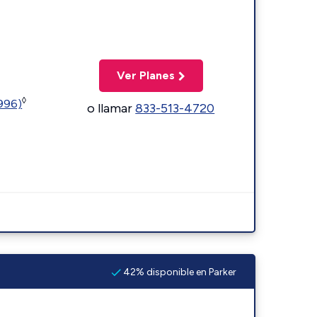
Ver Planes
◊
5996)
o llamar
833-513-4720
42% disponible en Parker