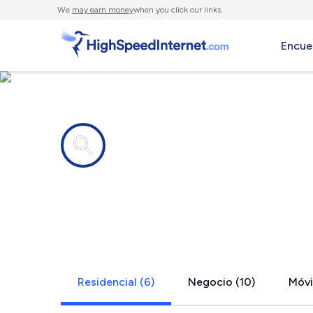
We
may earn money
when you click our links.
Encue
Compañías de Internet en
Parker, SC
Residencial (6)
Negocio (10)
Móvil