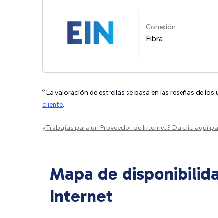
Conexión:
Fibra
◊
La valoración de estrellas se basa en las reseñas de los
cliente
.
¿Trabajas para un Proveedor de Internet?
Da clic aquí
par
Mapa de disponibilid
Internet