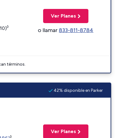
Ver Planes
◊
110)
o llamar
833-811-8784
can términos.
42% disponible en Parker
Ver Planes
◊