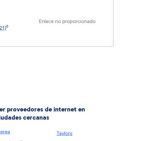
Enlace no proporcionado
◊
21)
er proveedores de internet en
iudades cercanas
erea
Taylors