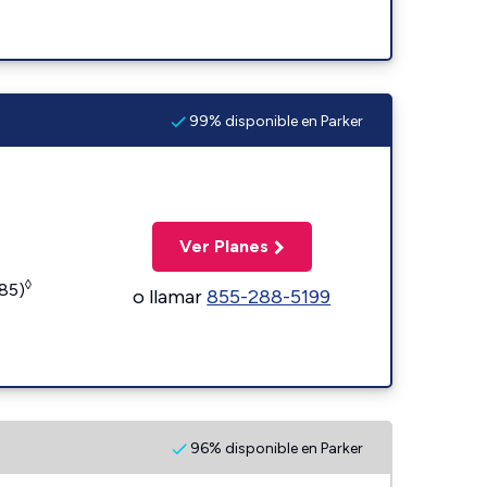
99% disponible en Parker
Ver Planes
◊
185)
o llamar
855-288-5199
96% disponible en Parker