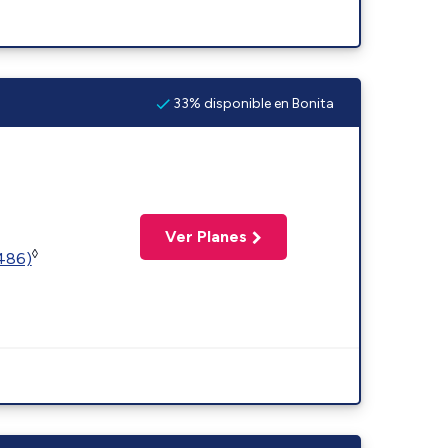
33% disponible en Bonita
Ver Planes
◊
2486)