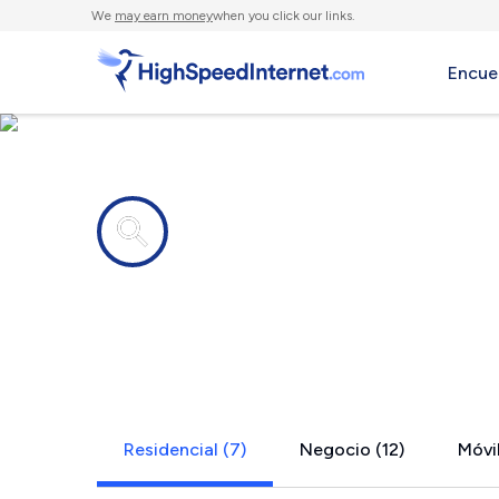
We
may earn money
when you click our links.
Encue
Compañías de Internet en
Bonita, CA
Residencial (7)
Negocio (12)
Móvil