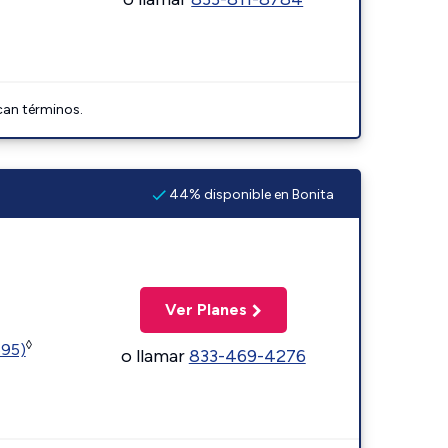
can términos.
44% disponible en Bonita
Ver Planes
◊
595)
o llamar
833-469-4276