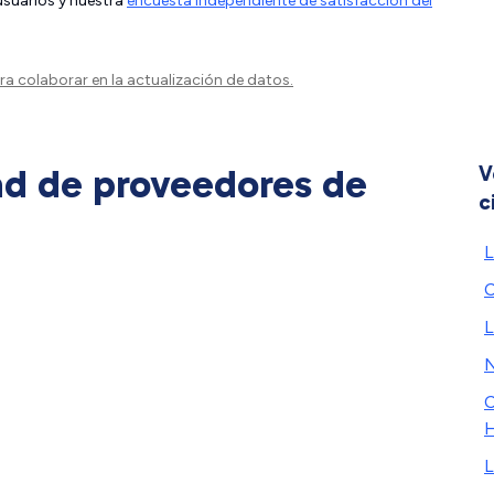
 usuarios y nuestra
encuesta independiente de satisfacción del
a colaborar en la actualización de datos.
ad de proveedores de
V
c
L
C
L
N
C
H
L