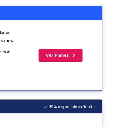
idades
ervimos
e con
Ver Planes
99% disponible en Bonita