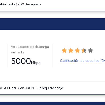
btén hasta $200 de regreso.
Velocidades de descarga
de hasta
5000
Calificación de usuarios (
Mbps
AT&T Fiber. Con 300M+. Se requiere canje.