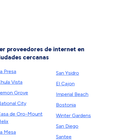
er proveedores de internet en
iudades cercanas
a Presa
San Ysidro
hula Vista
El Cajon
emon Grove
Imperial Beach
ational City
Bostonia
asa de Oro-Mount
Winter Gardens
elix
San Diego
a Mesa
Santee