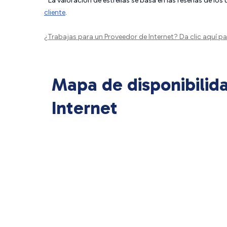
La valoración de estrellas se basa en las reseñas de los
cliente
.
¿Trabajas para un Proveedor de Internet?
Da clic aquí
par
Mapa de disponibilid
Internet