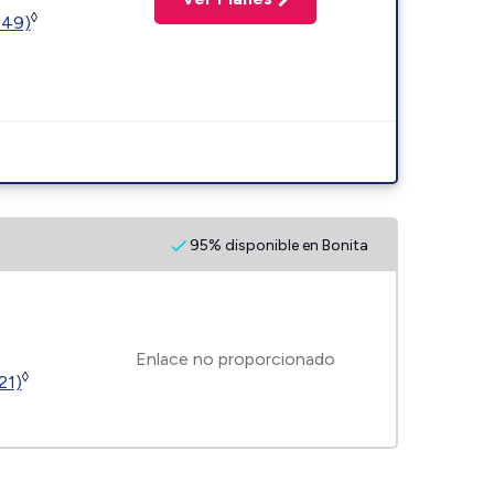
◊
449)
95% disponible en Bonita
Enlace no proporcionado
◊
21)