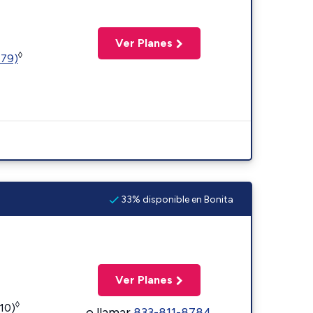
Ver Planes
◊
779)
33% disponible en Bonita
Ver Planes
◊
110)
o llamar
833-811-8784