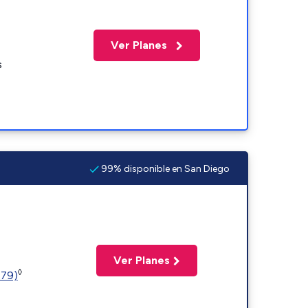
Ver Planes
s
99% disponible en San Diego
Ver Planes
◊
779)