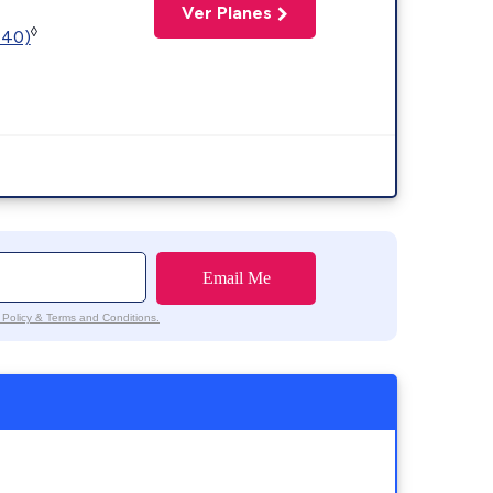
Ver Planes
◊
440)