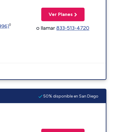
Ver Planes
◊
5996)
o llamar
833-513-4720
50% disponible en San Diego