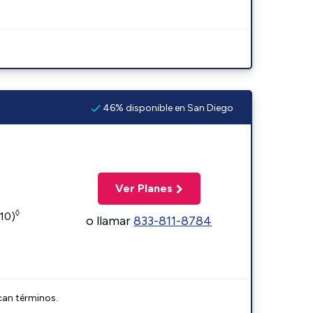
46% disponible en San Diego
Ver Planes
◊
110)
o llamar
833-811-8784
can términos.