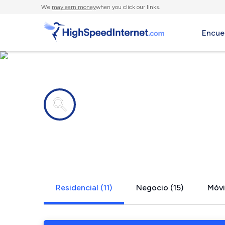
We
may earn money
when you click our links.
Encue
Compañías de Internet en
San Diego,
Residencial (11)
Negocio (15)
Móvi