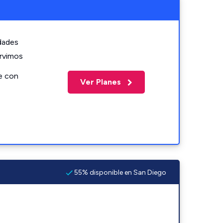
idades
ervimos
e con
Ver Planes
55% disponible en San Diego