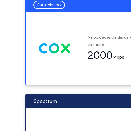
Patrocinado
Velocidades de desca
de hasta
2000
Mbps
Spectrum