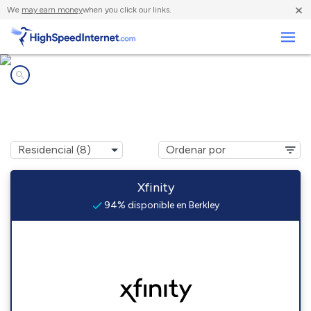
×
We
may earn money
when you click our links.
Negocios
Compañías de Internet en
Berkley, CO
Xfinity
94% disponible en Berkley