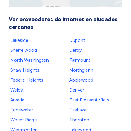
Ver proveedores de internet en ciudades
cercanas
Lakeside
Dupont
Sherrelwood
Derby
North Washington
Fairmount
Shaw Heights
Northglenn
Federal Heights
Applewood
Welby
Denver
Arvada
East Pleasant View
Edgewater
Eastlake
Wheat Ridge
Thornton
Westminster
Lakewood