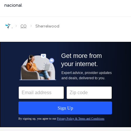
nacional.
›
›
CO
Sherrelwood