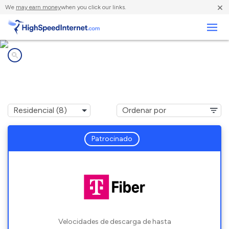
×
We
may earn money
when you click our links.
Negocios
Compañías de Internet en
Sherrelwood, CO
Patrocinado
Velocidades de descarga de hasta