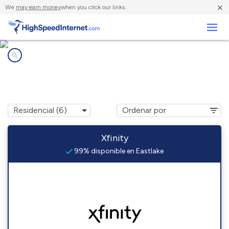
×
We
may earn money
when you click our links.
Negocios
Compañías de Internet en
Eastlake, CO
Xfinity
99% disponible en Eastlake