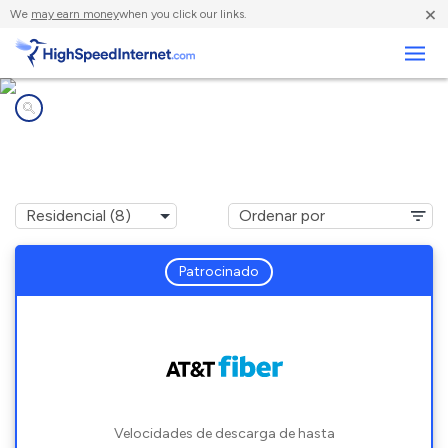
×
We
may earn money
when you click our links.
Negocios
Compañías de Internet en
Panama City Beach, FL
Patrocinado
Velocidades de descarga de hasta