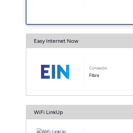
Easy Internet Now
Conexión:
Fibra
WiFi LinkUp