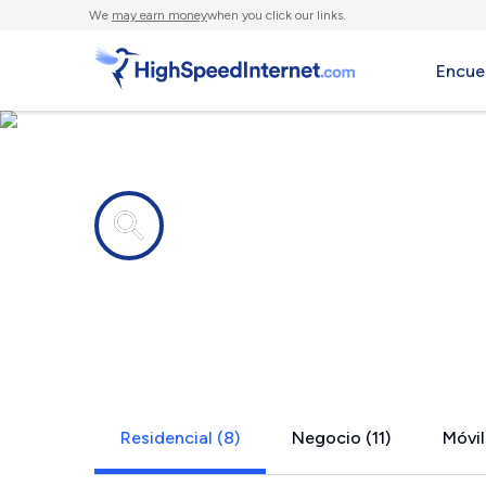
We
may earn money
when you click our links.
Encue
Compañías de Internet en
Parker, FL
Residencial (8)
Negocio (11)
Móvil