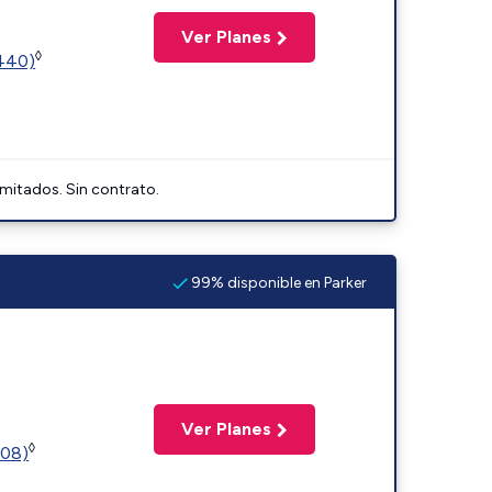
Ver Planes
◊
2440)
imitados. Sin contrato.
99% disponible en Parker
Ver Planes
◊
508)