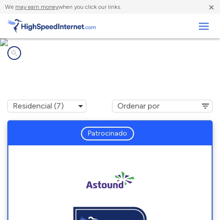
×
We
may earn money
when you click our links.
Negocios
Compañías de Internet en
Arlington Heights, IL
Patrocinado