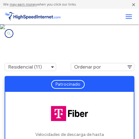
×
We
may earn money
when you click our links.
Negocios
Compañías de Internet en
Buffalo Grove, IL
Patrocinado
Velocidades de descarga de hasta