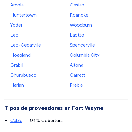
Arcola
Ossian
Huntertown
Roanoke
Yoder
Woodburn
Leo
Laotto
Leo-Cedarville
Spencerville
Hoagland
Columbia City
Grabill
Altona
Churubusco
Garrett
Harlan
Preble
Tipos de proveedores en Fort Wayne
Cable
— 94% Cobertura