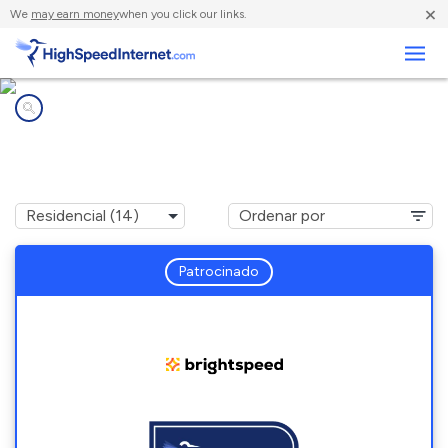
×
We
may earn money
when you click our links.
Negocios
Compañías de Internet en
Fort Wayne, IN
Patrocinado