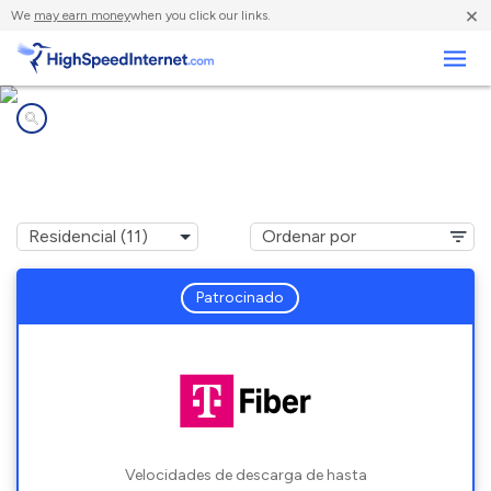
×
We
may earn money
when you click our links.
Negocios
Compañías de Internet en
Greensboro, IN
Patrocinado
Velocidades de descarga de hasta