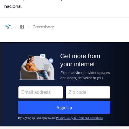
nacional.
›
›
IN
Greensboro