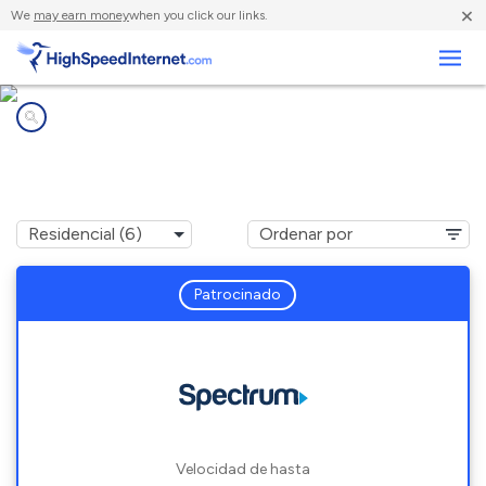
×
We
may earn money
when you click our links.
Negocios
Compañías de Internet en
Galesburg, MI
Patrocinado
Velocidad de hasta