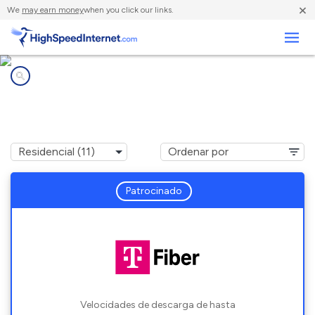
×
We
may earn money
when you click our links.
Negocios
Compañías de Internet en
Grand Rapids, MI
Patrocinado
Velocidades de descarga de hasta