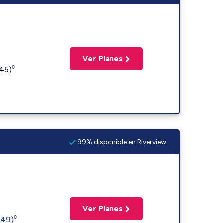
Ver Planes
◊
245)
99% disponible en Riverview
Ver Planes
◊
449)