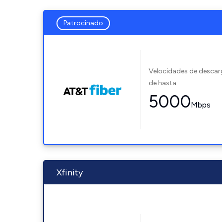
Patrocinado
Velocidades de desca
de hasta
5000
Mbps
Xfinity