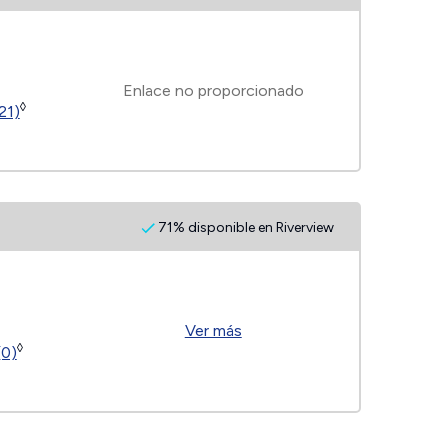
Enlace no proporcionado
◊
21)
71% disponible en Riverview
Ver más
◊
(0)