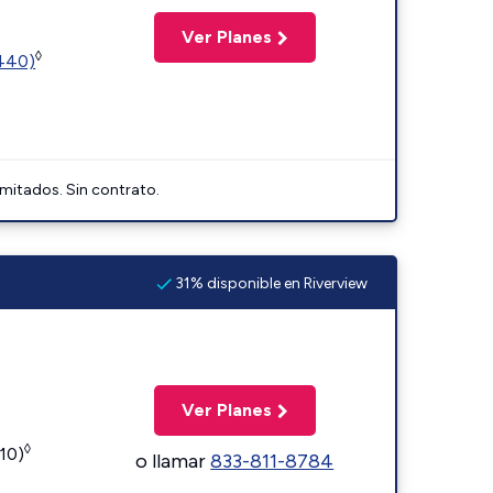
Ver Planes
◊
2440)
imitados. Sin contrato.
31% disponible en Riverview
Ver Planes
◊
110)
o llamar
833-811-8784