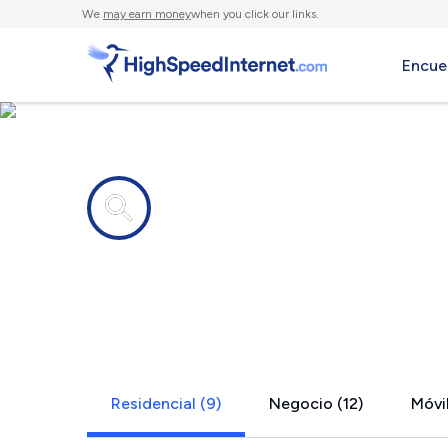
We
may earn money
when you click our links.
Encue
Compañías de Internet en
Riverview, 
Residencial (9)
Negocio (12)
Móvil