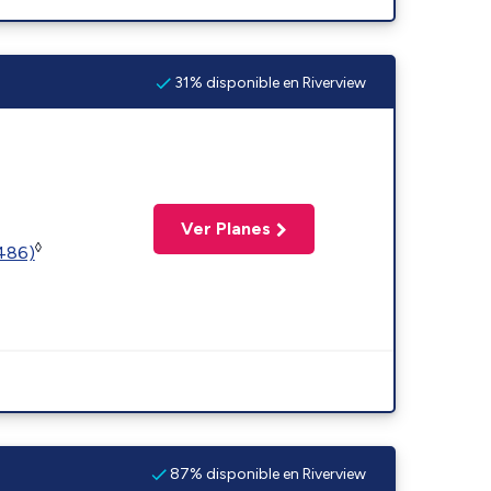
31% disponible en Riverview
Ver Planes
◊
2486)
87% disponible en Riverview