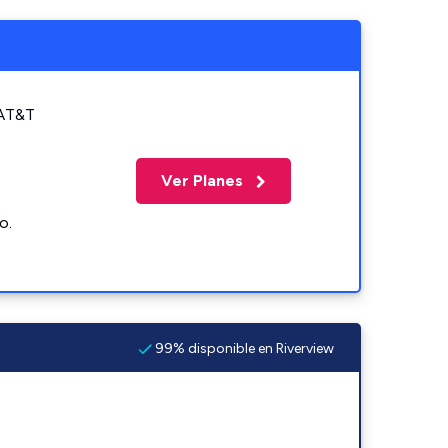
 AT&T
Ver Planes
o.
99% disponible en Riverview