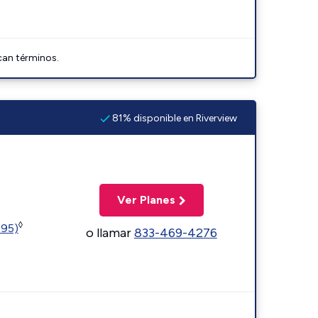
can términos.
81% disponible en Riverview
Ver Planes
◊
595)
o llamar
833-469-4276