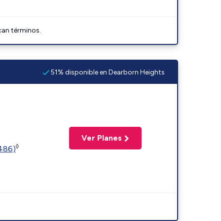
can términos.
51% disponible en Dearborn Heights
Ver Planes
◊
2486)