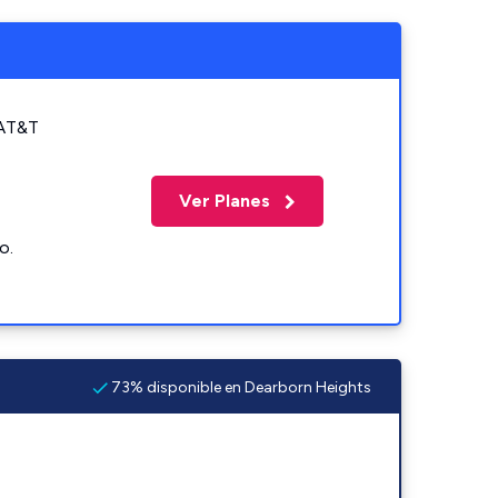
 AT&T
Ver Planes
o.
73% disponible en Dearborn Heights