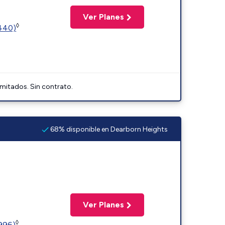
Ver Planes
◊
2440)
imitados. Sin contrato.
68% disponible en Dearborn Heights
Ver Planes
◊
5996)