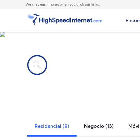
We
may earn money
when you click our links.
Encue
Compañías de Internet en
Dearborn He
Residencial (9)
Negocio (13)
Móvil