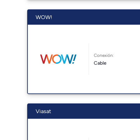
WOW!
Conexión:
Cable
Viasat