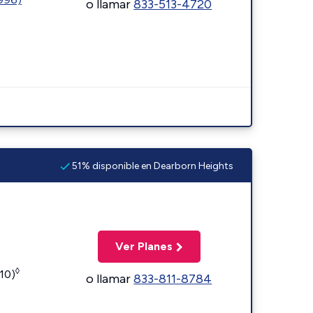
o llamar
833-513-4720
51% disponible en Dearborn Heights
Ver Planes
◊
110)
o llamar
833-811-8784