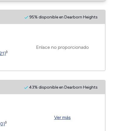
95% disponible en Dearborn Heights
Enlace no proporcionado
◊
21)
43% disponible en Dearborn Heights
Ver más
◊
(0)