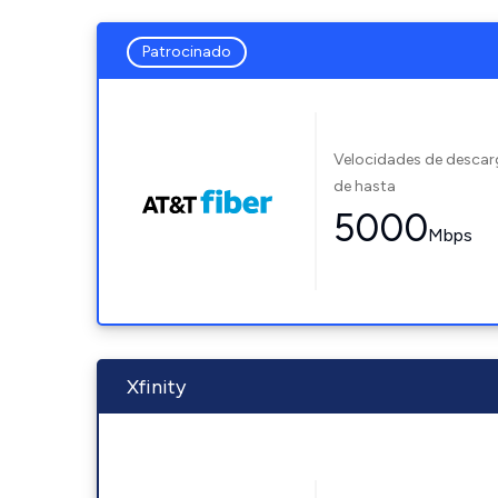
Patrocinado
Velocidades de desca
de hasta
5000
Mbps
Xfinity