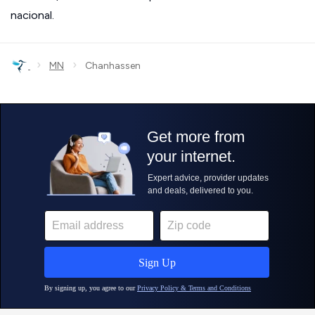
nacional.
›
›
MN
Chanhassen