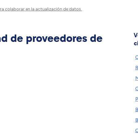
a colaborar en la actualización de datos.
ad de proveedores de
V
c
C
R
M
G
P
B
B