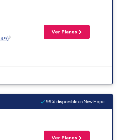
Ver Planes
◊
449)
99% disponible en New Hope
Ver Planes