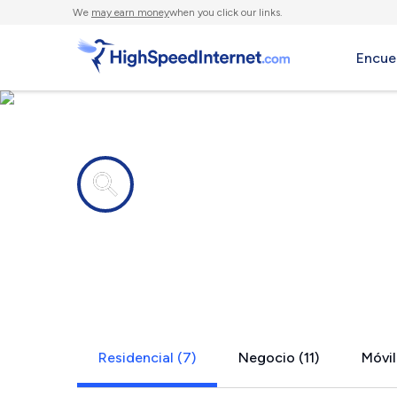
We
may earn money
when you click our links.
Encue
Compañías de Internet en
New Hope,
Residencial (7)
Negocio (11)
Móvil