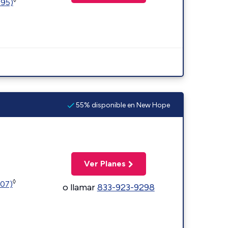
595)
55% disponible en New Hope
Ver Planes
◊
107)
o llamar
833-923-9298