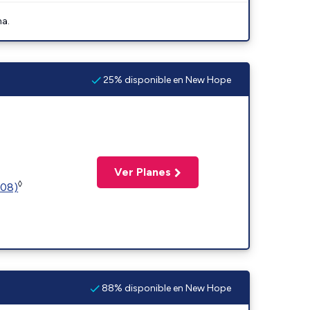
na.
25% disponible en New Hope
Ver Planes
◊
508)
88% disponible en New Hope