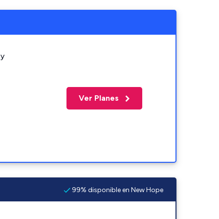
 y
Ver Planes
99% disponible en New Hope