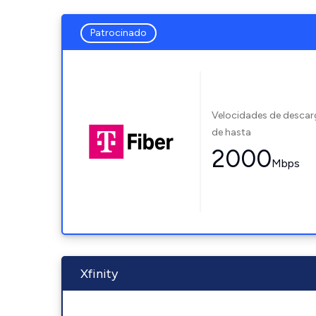
Patrocinado
Velocidades de desca
de hasta
2000
Mbps
Xfinity