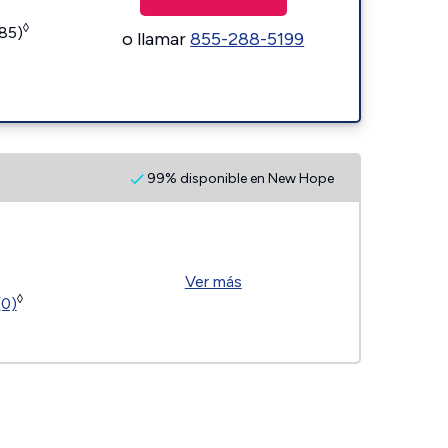
◊
185)
o llamar
855-288-5199
99% disponible en New Hope
Ver más
◊
(0)