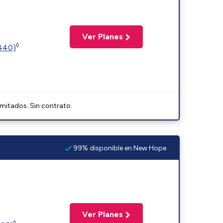
Ver Planes
◊
2440)
imitados. Sin contrato.
99% disponible en New Hope
Ver Planes
◊