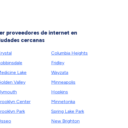
er proveedores de internet en
iudades cercanas
rystal
Columbia Heights
obbinsdale
Fridley
edicine Lake
Wayzata
olden Valley
Minneapolis
lymouth
Hopkins
rooklyn Center
Minnetonka
rooklyn Park
Spring Lake Park
Osseo
New Brighton