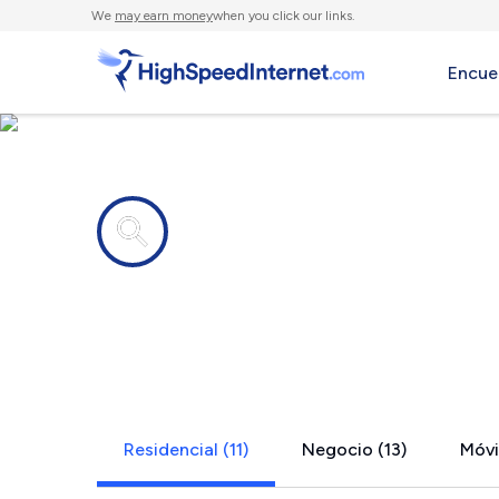
We
may earn money
when you click our links.
Encue
Compañías de Internet en
Rockford, 
Residencial (11)
Negocio (13)
Móvil