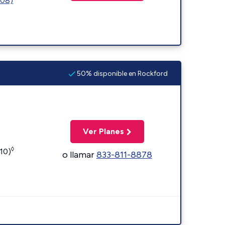
508)
50% disponible en Rockford
Ver Planes
◊
110)
o llamar
833-811-8878