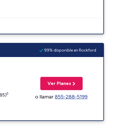
99% disponible en Rockford
Ver Planes
◊
185)
o llamar
855-288-5199