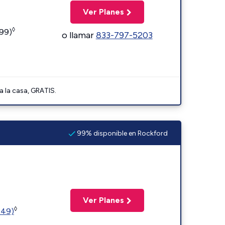
Ver Planes
◊
599)
o llamar
833-797-5203
a la casa, GRATIS.
99% disponible en Rockford
Ver Planes
◊
449)