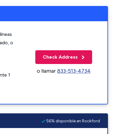
líneas
zado, o
Check Address
o llamar
833-513-4734
nte 1
56% disponible en Rockford