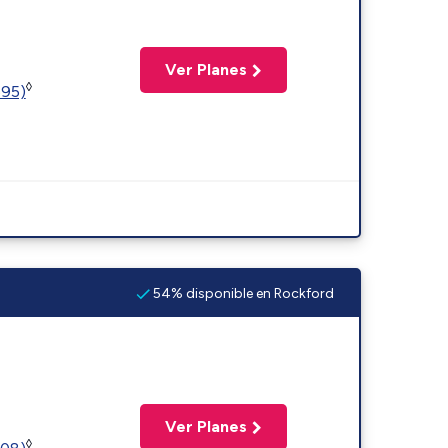
Ver Planes
◊
595)
54% disponible en Rockford
Ver Planes
◊