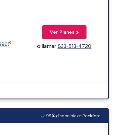
Ver Planes
◊
5996)
o llamar
833-513-4720
99% disponible en Rockford