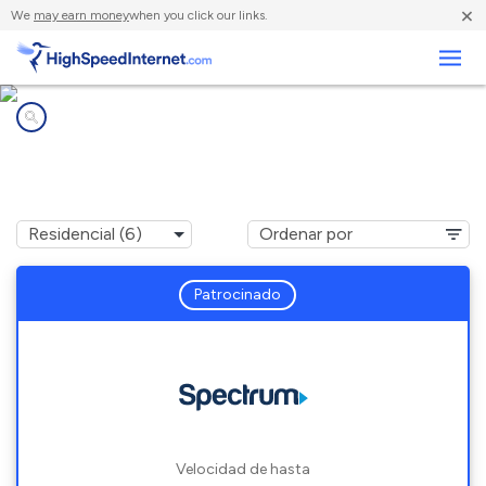
×
We
may earn money
when you click our links.
Negocios
Compañías de Internet en
Creedmoor, NC
Patrocinado
Velocidad de hasta