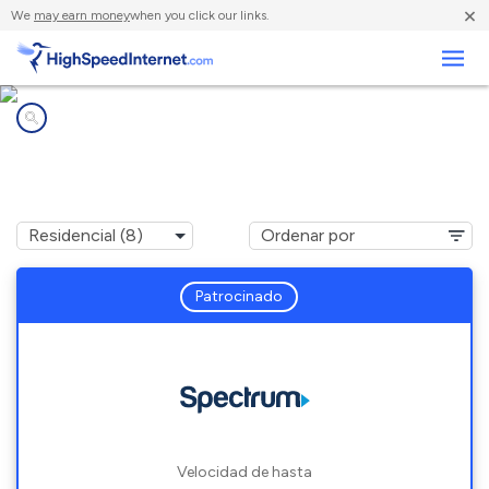
×
We
may earn money
when you click our links.
Negocios
Compañías de Internet en
Green, OH
Patrocinado
Velocidad de hasta