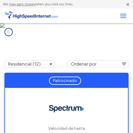
×
We
may earn money
when you click our links.
Negocios
Compañías de Internet en
Canton, OH
Patrocinado
Velocidad de hasta