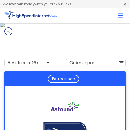
×
We
may earn money
when you click our links.
Negocios
Compañías de Internet en
Oak Grove, OR
Patrocinado