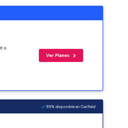
it o
Ver Planes
99% disponible en Oatfield