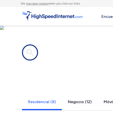
We
may earn money
when you click our links.
Encue
Compañías de Internet en
Oatfield, O
Residencial (8)
Negocio (12)
Móvil