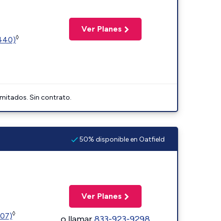
Ver Planes
◊
2440)
imitados. Sin contrato.
50% disponible en Oatfield
Ver Planes
◊
107)
o llamar
833-923-9298