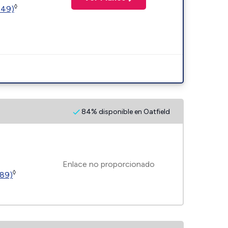
◊
449)
84% disponible en Oatfield
Enlace no proporcionado
◊
189)