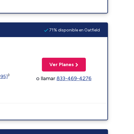
71% disponible en Oatfield
Ver Planes
◊
595)
o llamar
833-469-4276