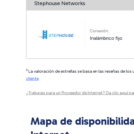
Stephouse Networks
Conexión:
Inalámbrico fijo
◊
La valoración de estrellas se basa en las reseñas de los
cliente
.
¿Trabajas para un Proveedor de Internet?
Da clic aquí
par
Mapa de disponibilid