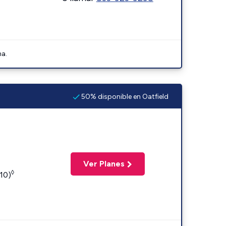
na.
50% disponible en Oatfield
Ver Planes
◊
110)