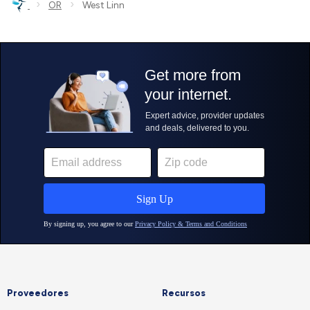
›
›
OR
West Linn
Proveedores
Recursos