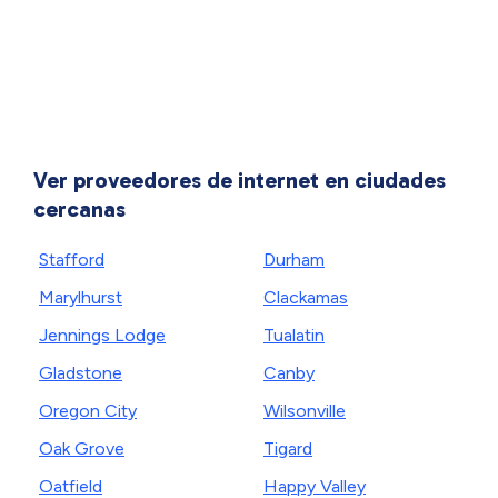
Ver proveedores de internet en ciudades
cercanas
Stafford
Durham
Marylhurst
Clackamas
Jennings Lodge
Tualatin
Gladstone
Canby
Oregon City
Wilsonville
Oak Grove
Tigard
Oatfield
Happy Valley