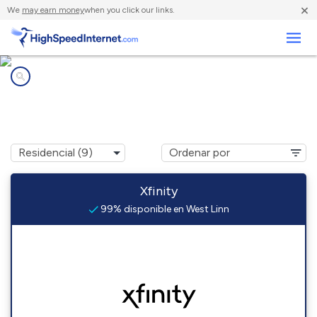
×
We
may earn money
when you click our links.
Negocios
Compañías de Internet en
West Linn, OR
Xfinity
99% disponible en West Linn