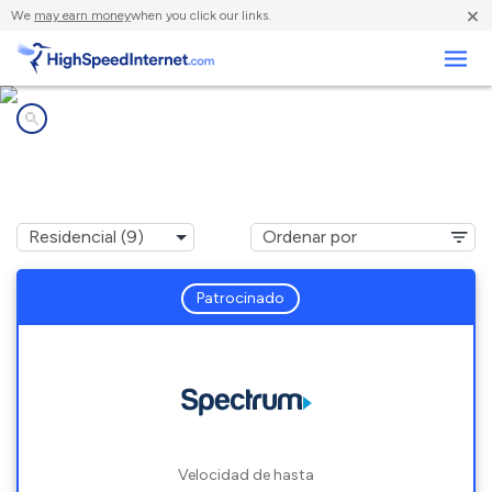
×
We
may earn money
when you click our links.
Negocios
Compañías de Internet en
Maryville, TN
Patrocinado
Velocidad de hasta