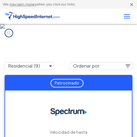
×
We
may earn money
when you click our links.
Negocios
Compañías de Internet en
Pigeon Forge, TN
Patrocinado
Velocidad de hasta